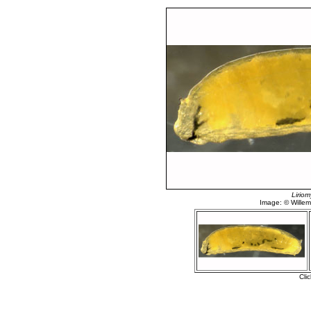
Liriom
Image: © Willem 
Cli